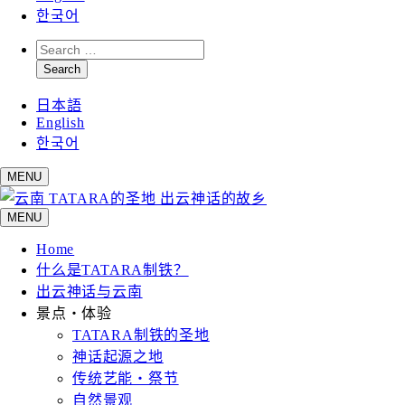
한국어
Search
for:
Search
日本語
English
한국어
MENU
MENU
Home
什么是TATARA制铁？
出云神话与云南
景点・体验
TATARA制铁的圣地
神话起源之地
传统艺能・祭节
自然景观