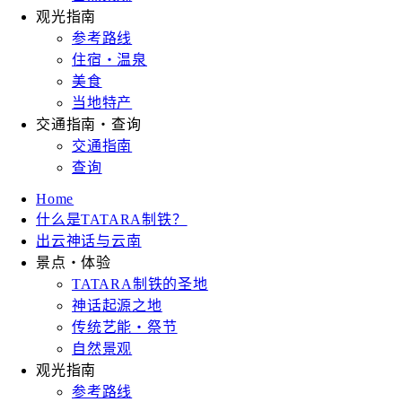
观光指南
参考路线
住宿・温泉
美食
当地特产
交通指南・查询
交通指南
查询
Home
什么是TATARA制铁？
出云神话与云南
景点・体验
TATARA制铁的圣地
神话起源之地
传统艺能・祭节
自然景观
观光指南
参考路线