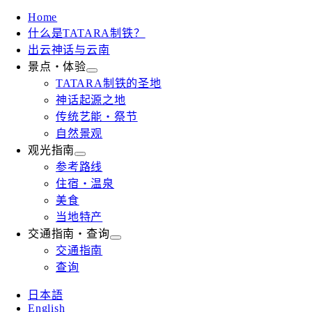
Home
什么是TATARA制铁？
出云神话与云南
景点・体验
TATARA制铁的圣地
神话起源之地
传统艺能・祭节
自然景观
观光指南
参考路线
住宿・温泉
美食
当地特产
交通指南・查询
交通指南
查询
日本語
English